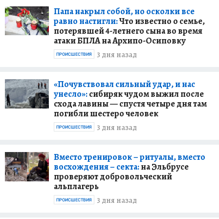
Папа накрыл собой, но осколки все
равно настигли:
Что известно о семье,
потерявшей 4-летнего сына во время
атаки БПЛА на Архипо-Осиповку
3 дня назад
ПРОИСШЕСТВИЯ
«Почувствовал сильный удар, и нас
унесло»:
сибиряк чудом выжил после
схода лавины — спустя четыре дня там
погибли шестеро человек
3 дня назад
ПРОИСШЕСТВИЯ
Вместо тренировок – ритуалы, вместо
восхождения – секта:
на Эльбрусе
проверяют добровольческий
альплагерь
3 дня назад
ПРОИСШЕСТВИЯ