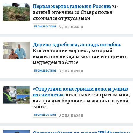
Первая жертва гадюки в России:
73-
летний мужчина со Ставрополья
скончался от укуса змеи
3 дня назад
ПРОИСШЕСТВИЯ
Дерево вдребезги, лошадь погибла.
Как состояние морпеха, который
выжил после удара молнии и встречи с
медведем на Алтае
3 дня назад
ПРОИСШЕСТВИЯ
«Открутили консервным ножом рацию
из самолета»:
пилоты честно рассказали,
как три дня боролись за жизнь в глухой
тайге
3 дня назад
ПРОИСШЕСТВИЯ
Очередной удар по складу Wildberries и