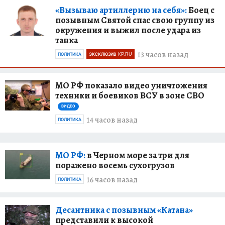
«Вызываю артиллерию на себя»:
Боец с
позывным Святой спас свою группу из
окружения и выжил после удара из
танка
13 часов назад
ПОЛИТИКА
ЭКСКЛЮЗИВ KP.RU
МО РФ показало видео уничтожения
техники и боевиков ВСУ в зоне СВО
ВИДЕО
14 часов назад
ПОЛИТИКА
МО РФ:
в Черном море за три для
поражено восемь сухогрузов
16 часов назад
ПОЛИТИКА
Десантника с позывным «Катана»
представили к высокой