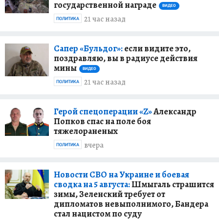
государственной награде
ВИДЕО
21 час назад
ПОЛИТИКА
Сапер «Бульдог»:
если видите это,
поздравляю, вы в радиусе действия
мины
ВИДЕО
21 час назад
ПОЛИТИКА
Герой спецоперации «Z»
Александр
Попков спас на поле боя
тяжелораненых
вчера
ПОЛИТИКА
Новости СВО на Украине и боевая
сводка на 5 августа:
Шмыгаль страшится
зимы, Зеленский требует от
дипломатов невыполнимого, Бандера
стал нацистом по суду