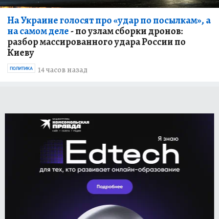
На Украине голосят про «удар по посылкам», а
на самом деле
- по узлам сборки дронов:
разбор массированного удара России по
Киеву
14 часов назад
ПОЛИТИКА