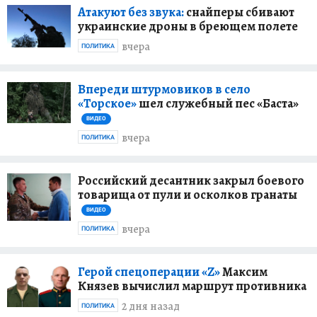
Атакуют без звука:
снайперы сбивают
украинские дроны в бреющем полете
вчера
ПОЛИТИКА
Впереди штурмовиков в село
«Торское»
шел служебный пес «Баста»
ВИДЕО
вчера
ПОЛИТИКА
Российский десантник закрыл боевого
товарища от пули и осколков гранаты
ВИДЕО
вчера
ПОЛИТИКА
Герой спецоперации «Z»
Максим
Князев вычислил маршрут противника
2 дня назад
ПОЛИТИКА