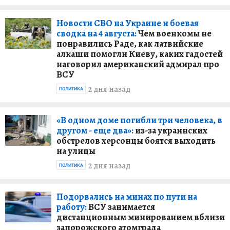
Новости СВО на Украине и боевая
сводка на 4 августа:
Чем военкомы не
понравились Раде, как латвийские
алкаши помогли Киеву, каких гадостей
наговорил американский адмирал про
ВСУ
2 дня назад
ПОЛИТИКА
«В одном доме погибли три человека, в
другом - еще два»:
из-за украинских
обстрелов херсонцы боятся выходить
на улицы
2 дня назад
ПОЛИТИКА
Подорвались на минах по пути на
работу:
ВСУ занимается
дистанционным минированием вблизи
запорожского атомграда