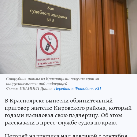
Сотрудник школы из Красноярска получил срок за
надругательства над падчерицей
Фото:
ИВАНОВА Диана.
Перейти в Фотобанк КП
В Красноярске вынесли обвинительный
приговор жителю Кировского района, который
годами насиловал свою падчерицу. Об этом
рассказали в пресс-службе судов по краю.
Негодяй надругался над девочкой с сентября