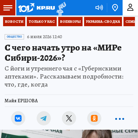
НОВОСТИ
ТОЛЬКО У НАС
ВОЕНКОРЫ
УКРАИНА: СВОДКА
СЕМЬЯ
6 июля 2026 12:40
ОБЩЕСТВО
С чего начать утро на «МИРе
Сибири-2026»?
С йоги и утреннего чая с «Губернскими
аптеками». Рассказываем подробности:
что, где, когда
Майя ЕРШОВА