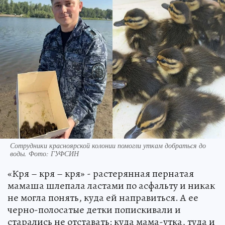
Сотрудники красноярской колонии помогли уткам добраться до
воды. Фото: ГУФСИН
«Кря – кря – кря» - растерянная пернатая
мамаша шлепала ластами по асфальту и никак
не могла понять, куда ей направиться. А ее
черно-полосатые детки попискивали и
старались не отставать: куда мама-утка, туда и