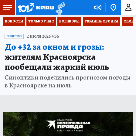
НОВОСТИ
ТОЛЬКО У НАС
ВОЕНКОРЫ
УКРАИНА: СВОДКА
СЕМЬЯ
2 июля 2026 4:56
ОБЩЕСТВО
До +32 за окном и грозы:
жителям Красноярска
пообещали жаркий июль
Синоптики поделились прогнозом погоды
в Красноярске на июль