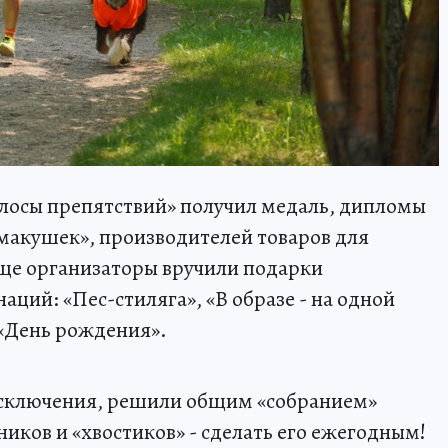
олосы препятствий» получил медаль, дипломы
 макушек», производителей товаров для
 еще организаторы вручили подарки
ций: «Пес-стиляга», «В образе - на одной
 «День рождения».
исключения, решили общим «собранием»
ников и «хвостиков» - сделать его ежегодным!