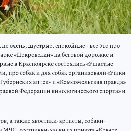
не очень, шустрые, спокойные - все это про
парке «Покровский» на беговой дорожке и
ервые в Красноярске состоялись «Ушастые
ми, про собак и для собак организовали «Ушки
«Губернских аптек» и «Комсомольская правда»
раевой Федерации кинологического спорта» и
тов, а также хвостики-артисты, собаки-
 МЧС, сестрички-хаски из приюта «Ковчег