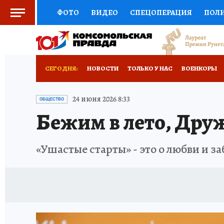
ФОТО
ВИДЕО
СПЕЦОПЕРАЦИЯ
ПОЛ
СОЦПОДДЕРЖКА
НАУКА
СПОРТ
КО
ВЫБОР ЭКСПЕРТОВ
ДОКТОР
ФИНАНС
СЕГОДНЯ:
НОВОСТИ
ТОЛЬКО У НАС
ВОЕНКОРЫ
КНИЖНАЯ ПОЛКА
ПРОГНОЗЫ НА СПОРТ
ОТДЫХ В РОССИИ
ЗАПОВЕДНАЯ РОССИЯ
24 июня 2026 8:33
ОБЩЕСТВО
Бежим в лето, Дру
ПРЕСС-ЦЕНТР
НЕДВИЖИМОСТЬ
ТЕЛЕ
РАДИО КП
РЕКЛАМА
ТЕСТЫ
НОВОЕ 
«Ушастые старты» - это о любви и за