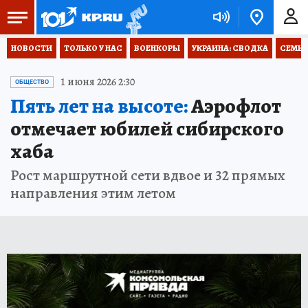
НОВОСТИ
ТОЛЬКО У НАС
ВОЕНКОРЫ
УКРАИНА: СВОДКА
СЕМЬЯ
1 июня 2026 2:30
ОБЩЕСТВО
Пять лет на высоте:
Аэрофлот
отмечает юбилей сибирского
хаба
Рост маршрутной сети вдвое и 32 прямых
направления этим летом