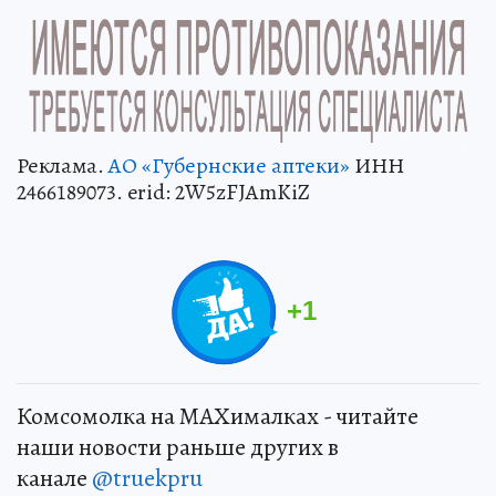
Реклама.
АО «Губернские аптеки»
ИНН
2466189073. erid: 2W5zFJAmKiZ
+
1
Комсомолка на MAXималках - читайте
наши новости раньше других в
канале
@truekpru