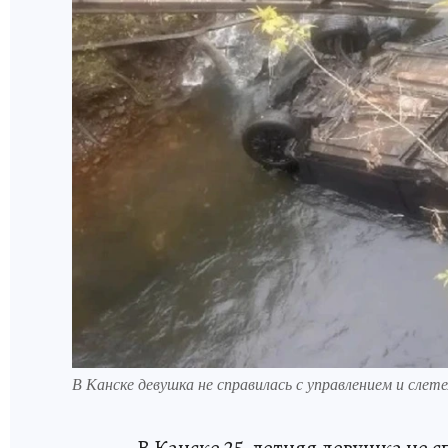
В Канске девушка не справилась с управлением и сле
В Канске 25-летняя девушка не с