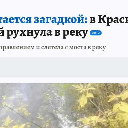
ЗЕМЛЯ И ЛЮДИ
ПРОИСШЕСТВИЯ
АФИША
ИСПЫТАНО НА СЕБ
тается загадкой:
в Крас
 рухнула в реку
ФОТО
правлением и слетела с моста в реку