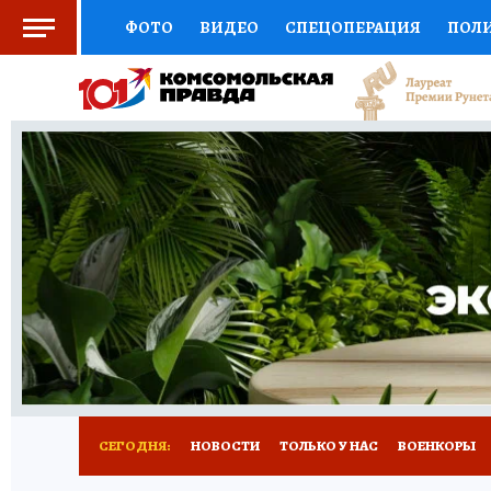
ФОТО
ВИДЕО
СПЕЦОПЕРАЦИЯ
ПОЛ
СОЦПОДДЕРЖКА
НАУКА
СПОРТ
КО
ВЫБОР ЭКСПЕРТОВ
ДОКТОР
ФИНАНС
КНИЖНАЯ ПОЛКА
ПРОГНОЗЫ НА СПОРТ
ПРЕСС-ЦЕНТР
НЕДВИЖИМОСТЬ
ТЕЛЕ
РАДИО КП
РЕКЛАМА
ТЕСТЫ
НОВОЕ 
СЕГОДНЯ:
НОВОСТИ
ТОЛЬКО У НАС
ВОЕНКОРЫ