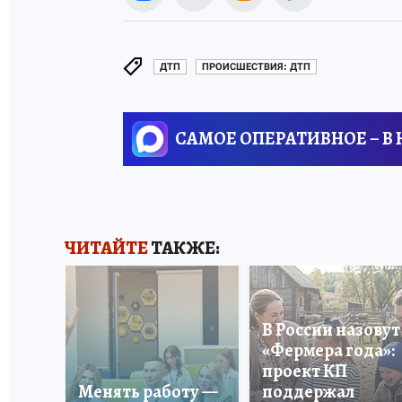
ДТП
ПРОИСШЕСТВИЯ: ДТП
САМОЕ ОПЕРАТИВНОЕ – В
ЧИТАЙТЕ
ТАКЖЕ:
В России назовут
«Фермера года»:
проект КП
Менять работу —
поддержал