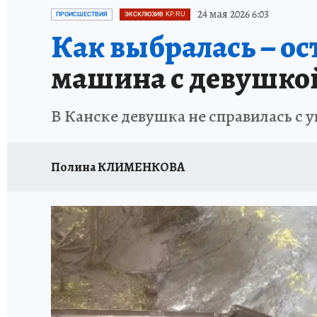
ОТДЫХ В РОССИИ
ЗАПОВЕДНАЯ РОССИЯ
24 мая 2026 6:03
ПРОИСШЕСТВИЯ
ЭКСКЛЮЗИВ KP.RU
Как выбралась – ос
машина с девушкой
В Канске девушка не справилась с у
Полина КЛИМЕНКОВА