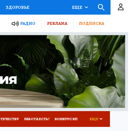
ЗДОРОВЬЕ
ЕЩЕ
ТЫ РОССИИ
РАДИО
РЕКЛАМА
ПОДПИСКА
КРЕТЫ
ПУТЕВОДИТЕЛЬ
 ЖЕЛЕЗА
ТУРИЗМ
Д ПОТРЕБИТЕЛЯ
ВСЕ О КП
ОТЕЧЕСТВУ
РАБОТА ЕСТЬ!
КОНКУРС КП
ЕЩЕ