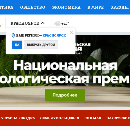
ИТИКА
ОБЩЕСТВО
ЭКОНОМИКА
В МИРЕ
ЗВЕЗДЫ
ЛУМНИСТЫ
ПРОИСШЕСТВИЯ
НАЦИОНАЛЬНЫЕ ПРОЕК
КРАСНОЯРСК
+27
°
ВАШ РЕГИОН —
КРАСНОЯРСК
Ы
ОТКРЫВАЕМ МИР
Я ЗНАЮ
СЕМЬЯ
ЖЕНСКИЕ СЕ
ДА
ВЫБРАТЬ ДРУГОЙ
ПРОМОКОДЫ
СЕРИАЛЫ
СПЕЦПРОЕКТЫ
ДЕФИЦИТ
ВИЗОР
КОЛЛЕКЦИИ
КОНКУРСЫ
РАБОТА У НАС
ГИ
НА САЙТЕ
УКРАИНА: СВОДКА
СЕМЬЯ УСОЛЬЦЕВЫХ
КП В МАХ
НА СЛУЖБЕ 