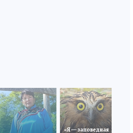
Вы
«Я — заповедная
ка