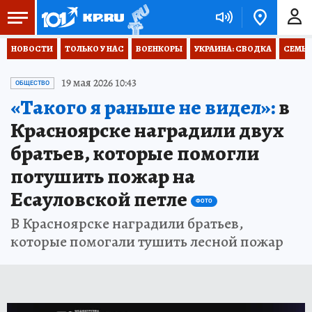
НОВОСТИ
ТОЛЬКО У НАС
ВОЕНКОРЫ
УКРАИНА: СВОДКА
СЕМЬЯ
19 мая 2026 10:43
ОБЩЕСТВО
«Такого я раньше не видел»:
в
Красноярске наградили двух
братьев, которые помогли
потушить пожар на
Есауловской петле
ФОТО
В Красноярске наградили братьев,
которые помогали тушить лесной пожар