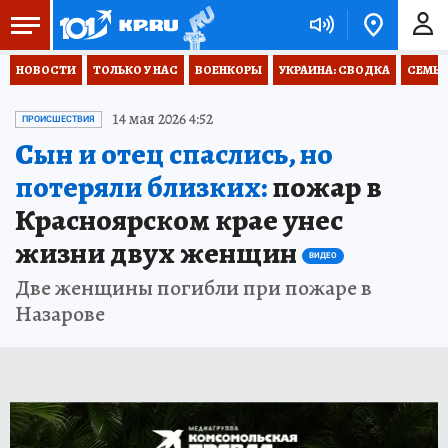
НОВОСТИ
ТОЛЬКО У НАС
ВОЕНКОРЫ
УКРАИНА: СВОДКА
СЕМЬЯ
14 мая 2026 4:52
ПРОИСШЕСТВИЯ
Сын и отец спаслись, но
потеряли близких:
пожар в
Красноярском крае унес
жизни двух женщин
ВИДЕО
Две женщины погибли при пожаре в
Назарове