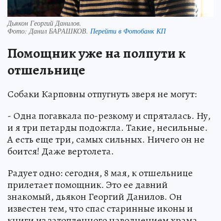
Дьякон Георгий Данилов.
Фото:
Данил БАРАШКОВ.
Перейти в Фотобанк КП
Помощник уже на полпути к
отшельнице
Собаки Карповны отпугнуть зверя не могут:
- Одна погавкала по-резкому и спряталась. Ну,
и я три петарды подожгла. Такие, несильные.
А есть еще три, самых сильных. Ничего он не
боится! Даже вертолета.
Радует одно: сегодня, 8 мая, к отшельнице
прилетает помощник. Это ее давний
знакомый, дьякон Георгий Данилов. Он
известен тем, что спас старинные иконы и
книги из затопленного наводнением храма.