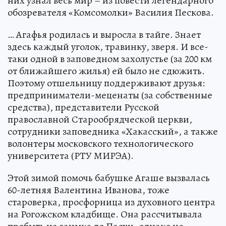
них узнал весь мир – из повести легендарного
обозревателя «Комсомолки» Василия Пескова.
… Агафья родилась и выросла в тайге. Знает
здесь каждый уголок, травинку, зверя. И все-
таки одной в заповедном захолустье (за 200 км
от ближайшего жилья) ей было не сдюжить.
Поэтому отшельницу поддерживают друзья:
предприниматели-меценаты (за собственные
средства), представители Русской
православной Старообрядческой церкви,
сотрудники заповедника «Хакасский», а также
волонтеры московского технологического
университета (РТУ МИРЭА).
Этой зимой помочь бабушке Агаше вызвалась
60-летняя Валентина Иванова, тоже
староверка, просфорница из духовного центра
на Рогожском кладбище. Она рассчитывала