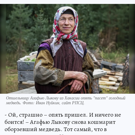
Отшельницу Агафью Лыкову из Хакасии опять "пасет" голодный
медведь. Фото: Иван Нуйкин, сайт РПСЦ.
- Ой, страшно – опять пришел. И ничего не
боится! – Агафью Лыкову снова кошмарит
оборзевший медведь. Тот самый, что в