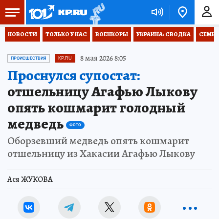
НОВОСТИ
ТОЛЬКО У НАС
ВОЕНКОРЫ
УКРАИНА: СВОДКА
СЕМЬЯ
8 мая 2026 8:05
ПРОИСШЕСТВИЯ
KP.RU
Проснулся супостат:
отшельницу Агафью Лыкову
опять кошмарит голодный
медведь
ФОТО
Оборзевший медведь опять кошмарит
отшельницу из Хакасии Агафью Лыкову
Ася ЖУКОВА