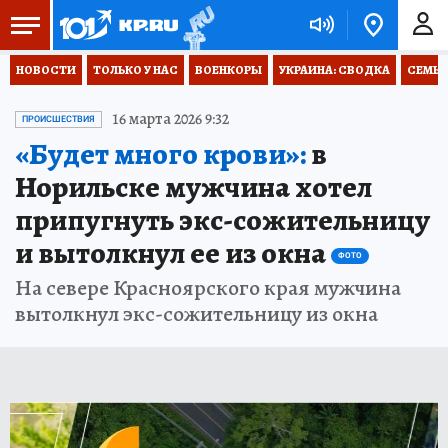
НОВОСТИ
ТОЛЬКО У НАС
ВОЕНКОРЫ
УКРАИНА: СВОДКА
СЕМЬЯ
16 марта 2026 9:32
ПРОИСШЕСТВИЯ
«Будет много крови»:
в
Норильске мужчина хотел
припугнуть экс-сожительницу
и вытолкнул ее из окна
ФОТО
На севере Красноярского края мужчина
вытолкнул экс-сожительницу из окна