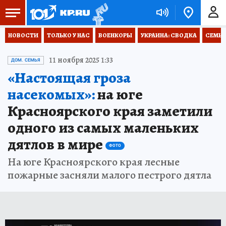
НОВОСТИ
ТОЛЬКО У НАС
ВОЕНКОРЫ
УКРАИНА: СВОДКА
СЕМЬЯ
11 ноября 2025 1:33
ДОМ. СЕМЬЯ
«Настоящая гроза
насекомых»:
на юге
Красноярского края заметили
одного из самых маленьких
дятлов в мире
ФОТО
На юге Красноярского края лесные
пожарные засняли малого пестрого дятла