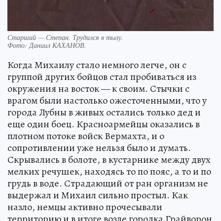
Старший — Степан. Трудился в тылу.
Фото:
Даниил КАХАНОВ.
Когда Михаилу стало немного легче, он с
группой других бойцов стал пробиваться из
окружения на восток — к своим. Стычки с
врагом были настолько ожесточенными, что у
города Лубны в живых остались только дед и
еще один боец. Красноармейцы оказались в
плотном потоке войск Вермахта, и о
сопротивлении уже нельзя было и думать.
Скрывались в болоте, в кустарнике между двух
мелких речушек, находясь то по пояс, а то и по
грудь в воде. Страдающий от ран организм не
выдержал и Михаил сильно простыл. Как
назло, немцы активно прочесывали
территорию и в итоге возле городка Грайворон