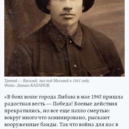
Третий — Василий, пал под Москвой в 1941 году.
Фото:
Даниил КАХАНОВ.
«В боях возле города Либава в мае 1945 пришла
радостная весть — Победа! Боевые действия
прекратились, но все еще пахло смертью:
вокруг много что заминировано, рыскают
вооруженные банды. Так что война для нас в