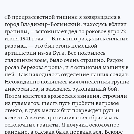
«В предрассветной тишине я возвращался в
город Владимир-Волынский, находясь вблизи
границы, – вспоминает дед то роковое утро 22
июня 1941 года. – Внезапно раздались сильные
разрывы — это был огонь немецкой
артиллерии из-за Буга. Все покрылось
сплошным воем, было очень страшно. Рядом
росла березовая роща, и я остановил машину в
ней. Там находилось отделение наших солдат.
Неожиданно появилась малочисленная группа
диверсантов, и завязался рукопашный бой.
Потом налетела вражеская авиация, строчили
из пулеметов: шесть пуль пробили ветровое
стекло, в двух местах был поврежден руль и
колесо. А затем противник стал сбрасывать
осколочные гранаты. Я получил осколочное
ранение, а одежда была порвана вся. Вскоре