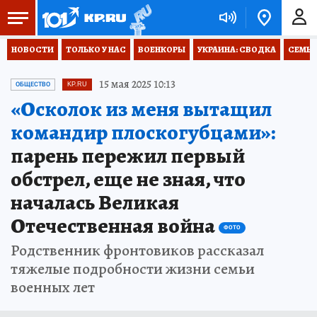
НОВОСТИ
ТОЛЬКО У НАС
ВОЕНКОРЫ
УКРАИНА: СВОДКА
СЕМЬЯ
15 мая 2025 10:13
ОБЩЕСТВО
KP.RU
«Осколок из меня вытащил
командир плоскогубцами»:
парень пережил первый
обстрел, еще не зная, что
началась Великая
Отечественная война
ФОТО
Родственник фронтовиков рассказал
тяжелые подробности жизни семьи
военных лет