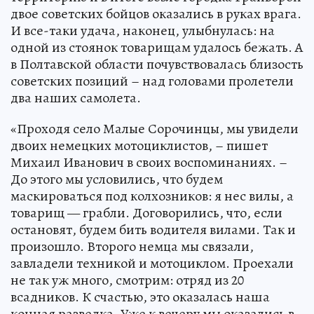
двое советских бойцов оказались в руках врага.
И все-таки удача, наконец, улыбнулась: на
одной из стоянок товарищам удалось бежать. А
в Полтавской области почувствовалась близость
советских позиций – над головами пролетели
два наших самолета.
«Проходя село Малые Сорочинцы, мы увидели
двоих немецких мотоциклистов, – пишет
Михаил Иванович в своих воспоминаниях. –
До этого мы условились, что будем
маскироваться под колхозников: я нес вилы, а
товарищ — грабли. Договорились, что, если
остановят, будем бить водителя вилами. Так и
произошло. Второго немца мы связали,
завладели техникой и мотоциклом. Проехали
не так уж много, смотрим: отряд из 20
всадников. К счастью, это оказалась наша
конная разведка. Уже к вечеру мы оказались в