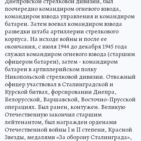
Днепровской стрелковой дивизии, был
поочередно командиром огневого взвода,
командиром взвода управления и командиром
батареи. Затем воевал командиром взвода
разведки штаба артиллерии стрелкового
корпуса. На исходе войны и после ее
окончания, с июля 1944 до декабря 1945 года
служил командиром огневого взвода (старшим
офицером батареи), затем - командиром
батареи в артиллерийском полку
Никопольской стрелковой дивизии. Отважный
офицер участвовал в Сталинградской и
Курской битвах, форсировании Днепра,
Белорусской, Варшавской, Восточно-Прусской
операциях. Был ранен, контужен. Великую
Отечественную закончил старшим
лейтенантом, был награжден орденами
Отечественной войны I и II степени, Красной
Звезды, медалями «За оборону Сталинграда»,