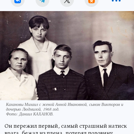
Кахановы Михаил с женой Анной Ивановной, сыном Виктором и
дочерью Людмилой, 1968 год.
Фото:
Даниил КАХАНОВ.
Он пережил первый, самый страшный натиск
врага, бежал из плена, потерял половину