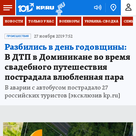
НОВОСТИ
ТОЛЬКО У НАС
ВОЕНКОРЫ
УКРАИНА: СВОДКА
СЕМЬЯ
27 ноября 2019 7:52
ПРОИСШЕСТВИЯ
Разбились в день годовщины:
В ДТП в Доминикане во время
свадебного путешествия
пострадала влюбленная пара
В аварии с автобусом пострадало 27
российских туристов [эксклюзив kp.ru]