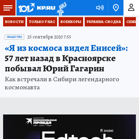
НОВОСТИ
ТОЛЬКО У НАС
ВОЕНКОРЫ
УКРАИНА: СВОДКА
СЕМЬЯ
25 сентября 2020 7:55
ОБЩЕСТВО
«Я из космоса видел Енисей»:
57 лет назад в Красноярске
побывал Юрий Гагарин
Как встречали в Сибири легендарного
космонавта