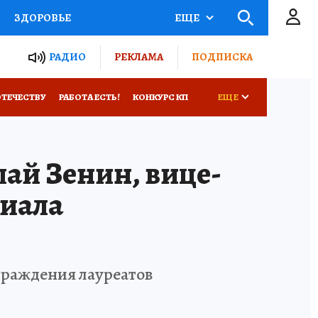
ЗДОРОВЬЕ
ЕЩЕ
ТЫ РОССИИ
РАДИО
РЕКЛАМА
ПОДПИСКА
КРЕТЫ
ПУТЕВОДИТЕЛЬ
ОТЕЧЕСТВУ
РАБОТА ЕСТЬ!
КОНКУРС КП
ЕЩЕ
 ЖЕЛЕЗА
ТУРИЗМ
Е
ай Зенин, вице-
Д ПОТРЕБИТЕЛЯ
ВСЕ О КП
лиала
граждения лауреатов