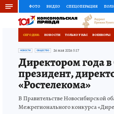
ФОТО
ВИДЕО
СПЕЦОПЕРАЦИЯ
ПОЛ
СОЦПОДДЕРЖКА
НАУКА
СПОРТ
КО
ВЫБОР ЭКСПЕРТОВ
ДОКТОР
ФИНАНС
СЕГОДНЯ:
НОВОСТИ
ТОЛЬКО У НАС
ВОЕНКОРЫ
КНИЖНАЯ ПОЛКА
ПРОГНОЗЫ НА СПОРТ
ОТДЫХ В РОССИИ
ЗАПОВЕДНАЯ РОССИЯ
26 мая 2026 5:17
НОВОСТИ
ОБЩЕСТВО
Директором года в
ПРЕСС-ЦЕНТР
НЕДВИЖИМОСТЬ
ТЕЛЕ
президент, директ
РАДИО КП
РЕКЛАМА
ТЕСТЫ
НОВОЕ 
«Ростелекома»
В Правительстве Новосибирской об
Межрегионального конкурса «Дире