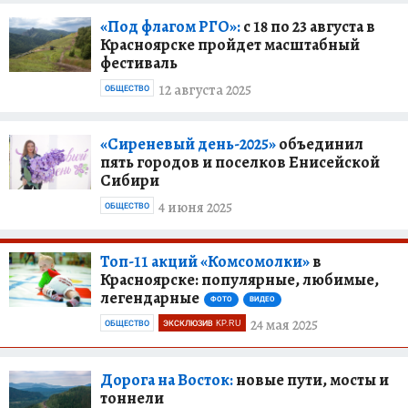
«Под флагом РГО»:
с 18 по 23 августа в
Красноярске пройдет масштабный
фестиваль
12 августа 2025
ОБЩЕСТВО
«Сиреневый день-2025»
объединил
пять городов и поселков Енисейской
Сибири
4 июня 2025
ОБЩЕСТВО
Топ-11 акций «Комсомолки»
в
Красноярске: популярные, любимые,
легендарные
ФОТО
ВИДЕО
24 мая 2025
ОБЩЕСТВО
ЭКСКЛЮЗИВ KP.RU
Дорога на Восток:
новые пути, мосты и
тоннели